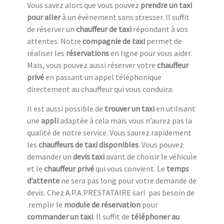
Vous savez alors que vous pouvez
prendre un taxi
pour aller
à un évènement sans stresser. Il suffit
de réserver un
chauffeur de taxi
répondant à vos
attentes. Notre
compagnie de taxi
permet de
réaliser les
réservations
en ligne pour vous aider.
Mais, vous pouvez aussi réserver votre
chauffeur
privé
en passant un appel téléphonique
directement au chauffeur qui vous conduira.
Il est aussi possible de
trouver un taxi
en utilisant
une
appli
adaptée à cela mais vous n’aurez pas la
qualité de notre service. Vous saurez rapidement
les
chauffeurs de taxi disponibles
. Vous pouvez
demander un
devis taxi
avant de choisir le véhicule
et le
chauffeur privé
qui vous convient. Le
temps
d’attente
ne sera pas long pour votre demande de
devis. Chez A.P.A.PRESTATAIRE sarl pas besoin de
remplir le
module de réservation
pour
commander un taxi
. Il suffit de
téléphoner au