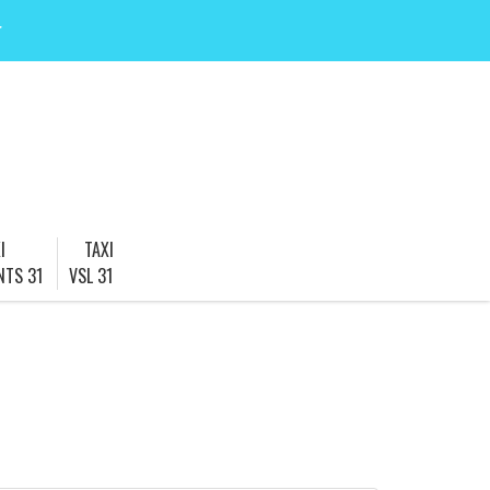
r
I
TAXI
NTS 31
VSL 31