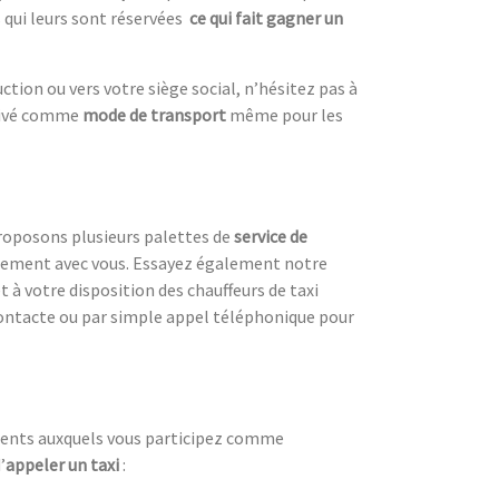
 qui leurs sont réservées
ce qui fait gagner un
tion ou vers votre siège social, n’hésitez pas à
privé comme
mode de transport
même pour les
roposons plusieurs palettes de
service de
acement avec vous. Essayez également notre
 à votre disposition des chauffeurs de taxi
contacte ou par simple appel téléphonique pour
ements auxquels vous participez comme
’
appeler un taxi
: