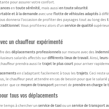
tante pour assurer votre confort.
tances
en
toute sérénité
, mais aussi
en toute sécurité
.
ortable et à la demande
avec une
flotte de véhicules adaptés
à diff
ous donnera l’occasion de profiter des paysages tout au long des
t
 traditionnel
. Vous profiterez alors d’un
service de qualité
supérieur
vec un chauffeur expérimenté
fre des
déplacements professionnels
sur mesure avec des
indemni
lusieurs salariés affectés sur
différents lieux de travail
. Ainsi,
leurs
 chauffeur prendra aussi le
trajet le plus court
pour arriver rapidem
lacements
en s’adaptant facilement à tous les
trajets
. Ceci reste 
lus, le chauffeur peut attendre en cas de besoin pour que le salarié 
t noter que ce
moyen de transport
permet de
prendre en charge le 
 pour tous vos déplacements
otre temps à chercher un
service de taxi
ou un
service de transport av