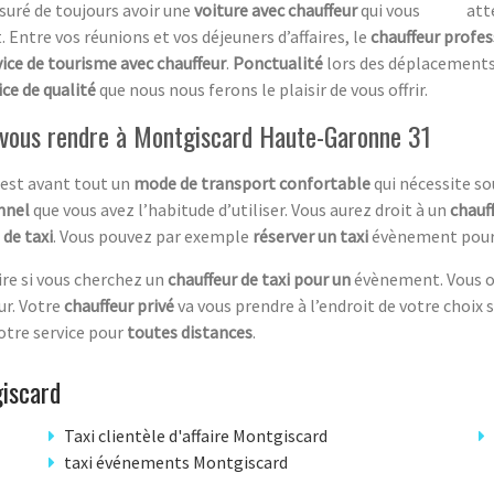
ssuré de toujours avoir une
voiture avec chauffeur
qui vous attend
. Entre vos réunions et vos déjeuners d’affaires, le
chauffeur profe
vice de tourisme avec chauffeur
.
Ponctualité
lors des déplacements 
ice de qualité
que nous nous ferons le plaisir de vous offrir.
ur vous rendre à Montgiscard Haute-Garonne 31
est avant tout un
mode de transport confortable
qui nécessite so
onnel
que vous avez l’habitude d’utiliser. Vous aurez droit à un
chauf
 de taxi
. Vous pouvez par exemple
réserver un taxi
évènement pour a
ire si vous cherchez un
chauffeur de taxi pour un
évènement. Vous o
ur. Votre
chauffeur privé
va vous prendre à l’endroit de votre choix 
otre service pour
toutes distances
.
iscard
Taxi clientèle d'affaire Montgiscard
taxi événements Montgiscard