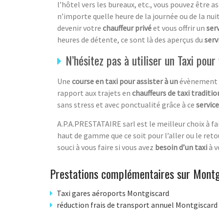
l’hôtel vers les bureaux, etc., vous pouvez être a
n’importe quelle heure de la journée ou de la nuit
devenir votre
chauffeur privé
et vous offrir un
ser
heures de détente, ce sont là des aperçus du
serv
N’hésitez pas à utiliser un Taxi po
Une
course en taxi pour assister à un
évènement 
rapport aux trajets en
chauffeurs de taxi traditi
sans stress et avec ponctualité grâce à ce
service
A.P.A.PRESTATAIRE sarl est le meilleur choix à fa
haut de gamme que ce soit pour l’aller ou le reto
souci à vous faire si vous avez
besoin d’un taxi
à v
Prestations complémentaires sur Montg
Taxi gares aéroports Montgiscard
réduction frais de transport annuel Montgiscard