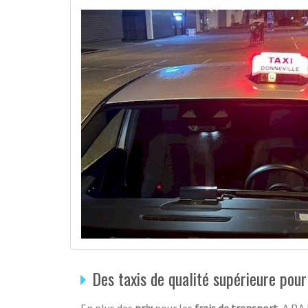
Des taxis de qualité supérieure pou
En plus des
prix
pour les
frais de transport
, A.P.