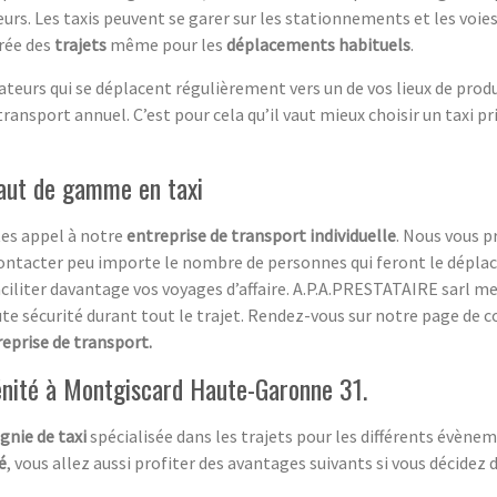
urs. Les taxis peuvent se garer sur les stationnements et les voies
urée des
trajets
même pour les
déplacements habituels
.
teurs qui se déplacent régulièrement vers un de vos lieux de produc
transport annuel. C’est pour cela qu’il vaut mieux choisir un taxi 
aut de gamme en taxi
ites appel à notre
entreprise de transport individuelle
. Nous vous p
contacter peu importe le nombre de personnes qui feront le dépl
ciliter davantage vos voyages d’affaire. A.P.A.PRESTATAIRE sarl met
te sécurité durant tout le trajet. Rendez-vous sur notre page de 
eprise de transport.
énité à Montgiscard Haute-Garonne 31.
nie de taxi
spécialisée dans les trajets pour les différents évèn
é
, vous allez aussi profiter des avantages suivants si vous décidez d