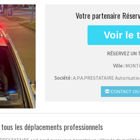
Votre partenaire Réserv
RÉSERVEZ UN 
Ville :
MONT
Société :
A.P.A.PRESTATAIRE Autorisati
CONTACT OU 
r tous les déplacements professionnels
A.PRESTATAIRE sarl peut aussi vous garantir un véhicule de qualit