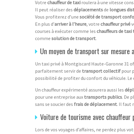
Votre
chauffeur de taxi
roulera à une vitesse cons
Il peut réaliser des
déplacements
de
longues dis
Vous profiterez d’une
société de transport conf
En plus d’
arriver à l’heure
, votre
chauffeur privé
v
courses à exécuter comme les
chauffeurs de taxi
comme
solution de transport
.
Un moyen de transport sur mesure a
Un taxi privé à Montgiscard Haute-Garonne 31 of
parfaitement servir de
transport collectif
pour p
possibilité de profiter du confort du véhicule. Le
Un chauffeur expérimenté assurera aussi les
dép
pour une entreprise aux
transports publics
. De p
sans se soucier des
frais de déplacement
. Il fau
Voiture de tourisme avec chauffeur
Lors de vos voyages d’affaires, ne perdez plus v