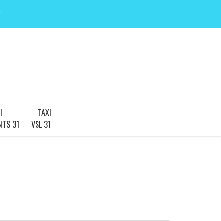
r
I
TAXI
NTS 31
VSL 31