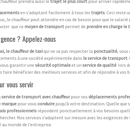
 chauffeur prendra aussi le
trajet le plus court
pour arriver rapidem
lacements
en s’adaptant facilement à tous les
trajets
. Ceci reste 
lus, le chauffeur peut attendre en cas de besoin pour que le salarié 
t noter que ce
moyen de transport
permet de
prendre en charge le 
urgence ? Appelez-nous
xi, le chauffeur de taxi
qui ne va pas respecter la
ponctualité
, vous
lacements à une société expérimentée dans
le service de transport
.
vous garantir une
sécurité optimale
et un
service de qualité
lors 
 faire bénéficier des meilleurs services et afin de répondre à vo
our vous servir
n
service de transport avec chauffeur
pour vos
déplacements profe
e marque
pour vous
conduire
jusqu’à votre destination.
Quelle que s
axis professionnels
répondent ponctuellement à vos besoins quelle 
hercher. Nos services s’adaptent sur mesure avec les exigences de v
é au monde de l’entreprise.