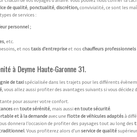
ice de qualité
,
ponctualité
,
discrétion,
convivialité, ce sont les m
ypes de services :
feur personnel
;
es
, etc.
besoins, et nos
taxis d’entreprise
et nos
chauffeurs professionnels
énité à Deyme Haute-Garonne 31.
nie de taxi
spécialisée dans les trajets pour les différents évèn
é
, vous allez aussi profiter des avantages suivants si vous décidez d
tante pour assurer votre confort.
tances
en
toute sérénité
, mais aussi
en toute sécurité
.
ortable et à la demande
avec une
flotte de véhicules adaptés
à diff
ous donnera l’occasion de profiter des paysages tout au long des
t
 traditionnel
. Vous profiterez alors d’un
service de qualité
supérieur