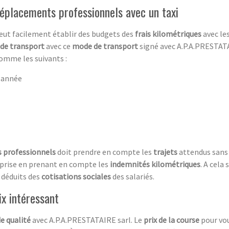
 déplacements professionnels avec un taxi
peut facilement établir des budgets des
frais kilométriques
avec le
 de transport
avec ce
mode de transport
signé avec A.P.A.PRESTATA
omme les suivants :
 année
 professionnels
doit prendre en compte les
trajets
attendus sans 
eprise en prenant en compte les
indemnités kilométriques
. A cela 
 déduits des
cotisations sociales
des salariés.
ix intéressant
de qualité
avec A.P.A.PRESTATAIRE sarl. Le
prix de la course
pour vou