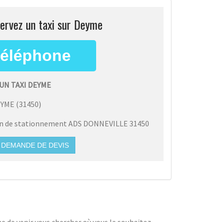
ervez un taxi sur Deyme
UN TAXI DEYME
EYME
(
31450
)
on de stationnement ADS DONNEVILLE 31450
DEMANDE DE DEVIS
he de venir vous chercher où vous le souhaitez