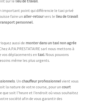
ent sur le
lieu de travail
.
un important point qui différencie le taxi privé
puisse faire un
aller-retour
vers le
lieu de travail
transport personnel.
 risquez aussi de
monter dans un taxi
non agrée
 Chez A.P.A.PRESTATAIRE sarl nous mettons à
de vos déplacements en
taxi.
Nous pouvons
s besoins même les plus urgents.
ssionnels
. Un
chauffeur professionnel
vient vous
oit la nature de votre course, pour un
court
que soit l’heure et l’endroit où vous souhaitez
otre société afin de vous garantir des