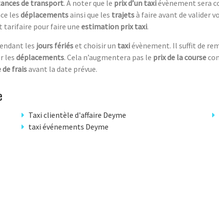
tances de transport
. À noter que le
prix d’un taxi
évènement sera c
nce les
déplacements
ainsi que les
trajets
à faire avant de valider v
 tarifaire pour faire une
estimation prix taxi
.
pendant les
jours fériés
et choisir un
taxi
évènement. Il suffit de r
r les
déplacements
. Cela n’augmentera pas le
prix de la course
con
 de frais
avant la date prévue.
e
Taxi clientèle d'affaire Deyme
taxi événements Deyme