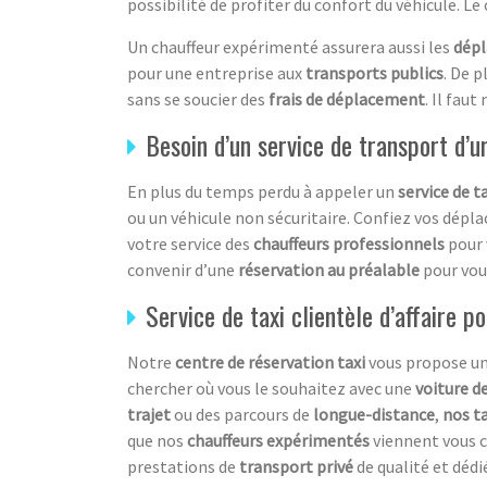
possibilité de profiter du confort du véhicule. Le
Un chauffeur expérimenté assurera aussi les
dép
pour une entreprise aux
transports publics
. De p
sans se soucier des
frais de déplacement
. Il fau
Besoin d’un service de transport d’
En plus du temps perdu à appeler un
service de ta
ou un véhicule non sécuritaire. Confiez vos dép
votre service des
chauffeurs professionnels
pour 
convenir d’une
réservation au préalable
pour vous
Service de taxi clientèle d’affaire p
Notre
centre de réservation taxi
vous propose u
chercher où vous le souhaitez avec une
voiture d
trajet
ou des parcours
de
longue-distance
,
nos t
que nos
chauffeurs expérimentés
viennent vous c
prestations de
transport privé
de qualité et dédi