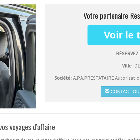
Votre partenaire Rés
RÉSERVEZ 
Ville :
D
Société :
A.P.A.PRESTATAIRE Autorisati
CONTACT OU 
vos voyages d’affaire
r chacun de vos voyages d’affaire. Vous pouvez nous confier la tâc