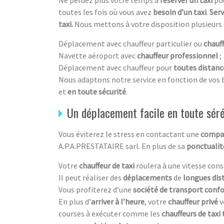
toutes les fois où vous avez
besoin d’un taxi
.
Serv
taxi.
Nous mettons à votre disposition plusieurs t
Déplacement avec chauffeur particulier ou
chauf
Navette aéroport avec
chauffeur professionnel
;
Déplacement avec chauffeur pour
toutes distanc
Nous adaptons notre service en fonction de vos 
et
en toute sécurité
.
Un déplacement facile en toute sér
Vous éviterez le stress en contactant une
compag
A.P.A.PRESTATAIRE sarl. En plus de sa
ponctualit
Votre
chauffeur de taxi
roulera à une vitesse cons
Il peut réaliser des
déplacements
de
longues dis
Vous profiterez d’une
société de transport conf
En plus d’
arriver à l’heure
, votre
chauffeur privé
v
courses à exécuter comme les
chauffeurs de taxi