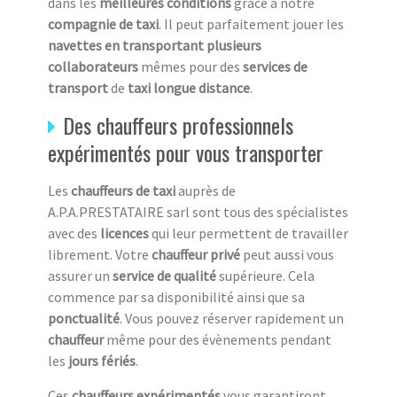
dans les
meilleures conditions
grâce à notre
compagnie de taxi
. Il peut parfaitement jouer les
navettes en transportant plusieurs
collaborateurs
mêmes pour des
services de
transport
de
taxi longue distance
.
Des chauffeurs professionnels
expérimentés pour vous transporter
Les
chauffeurs de taxi
auprès de
A.P.A.PRESTATAIRE sarl sont tous des spécialistes
avec des
licences
qui leur permettent de travailler
librement. Votre
chauffeur privé
peut aussi vous
assurer un
service de qualité
supérieure. Cela
commence par sa disponibilité ainsi que sa
ponctualité
. Vous pouvez réserver rapidement un
chauffeur
même pour des évènements pendant
les
jours fériés
.
Ces
chauffeurs expérimentés
vous garantiront