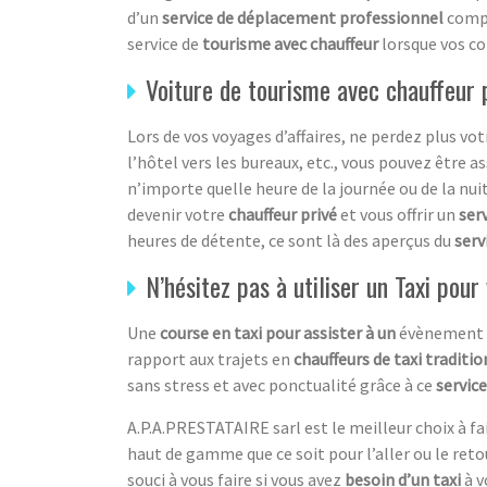
d’un
service de déplacement professionnel
compo
service de
tourisme avec chauffeur
lorsque vos co
Voiture de tourisme avec chauffeur
Lors de vos voyages d’affaires, ne perdez plus v
l’hôtel vers les bureaux, etc., vous pouvez être a
n’importe quelle heure de la journée ou de la nuit
devenir votre
chauffeur privé
et vous offrir un
ser
heures de détente, ce sont là des aperçus du
serv
N’hésitez pas à utiliser un Taxi pou
Une
course en taxi pour assister à un
évènement 
rapport aux trajets en
chauffeurs de taxi traditi
sans stress et avec ponctualité grâce à ce
service
A.P.A.PRESTATAIRE sarl est le meilleur choix à fa
haut de gamme que ce soit pour l’aller ou le reto
souci à vous faire si vous avez
besoin d’un taxi
à v