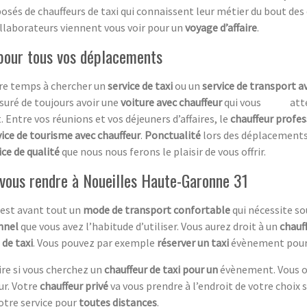
sés de chauffeurs de taxi qui connaissent leur métier du bout des
llaborateurs viennent vous voir pour un
voyage d’affaire
.
 pour tous vos déplacements
otre temps à chercher un
service de taxi
ou un
service de transport av
ssuré de toujours avoir une
voiture avec chauffeur
qui vous attend
. Entre vos réunions et vos déjeuners d’affaires, le
chauffeur profe
vice de tourisme avec chauffeur
.
Ponctualité
lors des déplacements 
ice de qualité
que nous nous ferons le plaisir de vous offrir.
r vous rendre à Noueilles Haute-Garonne 31
est avant tout un
mode de transport confortable
qui nécessite so
onnel
que vous avez l’habitude d’utiliser. Vous aurez droit à un
chauf
 de taxi
. Vous pouvez par exemple
réserver un taxi
évènement pour a
ire si vous cherchez un
chauffeur de taxi pour un
évènement. Vous o
ur. Votre
chauffeur privé
va vous prendre à l’endroit de votre choix 
otre service pour
toutes distances
.