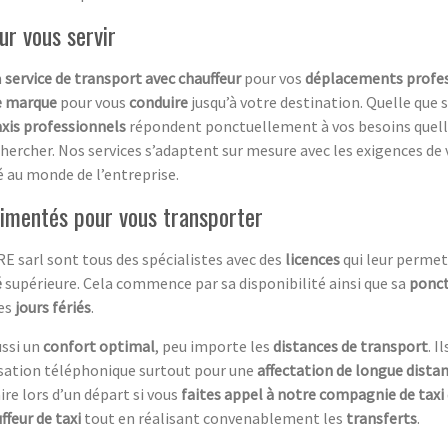
our vous servir
n
service de transport avec chauffeur
pour vos
déplacements profe
e marque
pour vous
conduire
jusqu’à votre destination.
Quelle que s
axis professionnels
répondent ponctuellement à vos besoins quelle 
hercher. Nos services s’adaptent sur mesure avec les exigences de v
é au monde de l’entreprise.
rimentés pour vous transporter
E sarl sont tous des spécialistes avec des
licences
qui leur permet
é
supérieure. Cela commence par sa disponibilité ainsi que sa
ponct
es
jours fériés
.
ussi un
confort optimal
, peu importe les
distances de transport
. I
rsation téléphonique surtout pour une
affectation de longue dista
ire lors d’un départ si vous
faites appel à notre compagnie de taxi
ffeur de taxi
tout en réalisant convenablement les
transferts
.