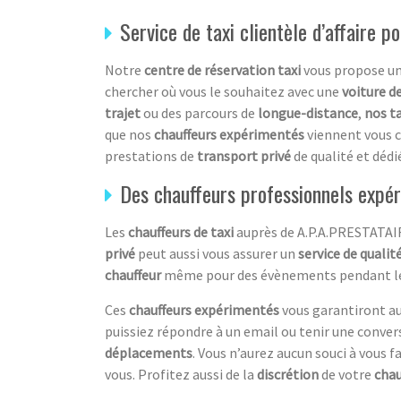
Service de taxi clientèle d’affaire p
Notre
centre de réservation taxi
vous propose u
chercher où vous le souhaitez avec une
voiture d
trajet
ou des parcours
de
longue-distance
,
nos t
que nos
chauffeurs expérimentés
viennent vous c
prestations de
transport privé
de qualité et dédi
Des chauffeurs professionnels expé
Les
chauffeurs de taxi
auprès de A.P.A.PRESTATAIR
privé
peut aussi vous assurer un
service de qualit
chauffeur
même pour des évènements pendant l
Ces
chauffeurs expérimentés
vous garantiront a
puissiez répondre à un email ou tenir une conve
déplacements
. Vous n’aurez aucun souci à vous fa
vous. Profitez aussi de la
discrétion
de votre
chau