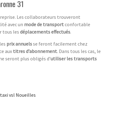
aronne 31
ntreprise. Les collaborateurs trouveront
lité avec un
mode de transport
confortable
r tous les
déplacements effectués
.
les
prix annuels
se feront facilement chez
ce aux
titres d’abonnement
. Dans tous les cas, le
s ne seront plus obligés d’
utiliser les transports
taxi vsl Noueilles