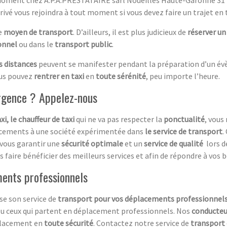
rivé vous rejoindra à tout moment si vous devez faire un trajet en t
e
moyen de transport
. D’ailleurs, il est plus judicieux de
réserver un
ionnel
ou dans le
transport public
.
s distances
peuvent se manifester pendant la préparation d’un évè
ous pouvez
rentrer en taxi
en
toute sérénité
, peu importe l’heure.
urgence ? Appelez-nous
xi, le chauffeur de taxi
qui ne va pas respecter la
ponctualité
, vous
lacements à une société expérimentée dans
le service de transport
.
vous garantir une
sécurité optimale
et un
service de qualité
lors 
 faire bénéficier des meilleurs services et afin de répondre à vo
ments professionnels
se son service de
transport pour vos déplacements professionnel
 ou ceux qui partent en déplacement professionnels. Nos
conducteur
placement en
toute sécurité
. Contactez notre service de
transport