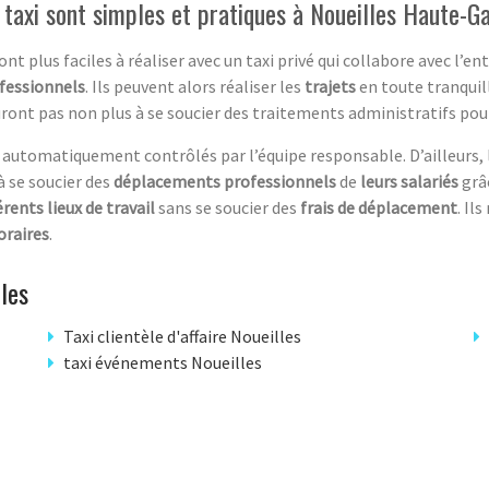
taxi sont simples et pratiques à Noueilles Haute-G
ont plus faciles à réaliser avec un taxi privé qui collabore avec l’e
fessionnels
. Ils peuvent alors réaliser les
trajets
en toute tranquil
’auront pas non plus à se soucier des traitements administratifs pou
automatiquement contrôlés par l’équipe responsable. D’ailleurs, 
à se soucier des
déplacements professionnels
de
leurs salariés
grâ
érents lieux de travail
sans se soucier des
frais de déplacement
. Il
raires
.
les
Taxi clientèle d'affaire Noueilles
taxi événements Noueilles