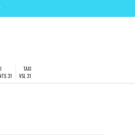
r
I
TAXI
NTS 31
VSL 31