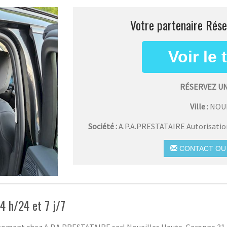
Votre partenaire Rése
RÉSERVEZ UN
Ville :
NOU
Société :
A.P.A.PRESTATAIRE Autorisati
CONTACT OU 
4 h/24 et 7 j/7
 moment chez A.P.A.PRESTATAIRE sarl Noueilles Haute-Garonne 31 P