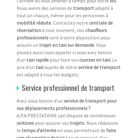
l’arrivée ou vous amener à temps pour votre
vol
.
Nous avons des services de
transport
adapté à
tout un chacun, même pour les personnes à
mobilité réduite
. Contactez notre
centrale de
réservation
à tout moment, nos
chauffeurs
professionnels
sont à votre disposition pour
assurer un
trajet en taxi
sur demande
. Vous
pouvez aussi nous appeler si vous avez besoin
d’un
taxi rapide
pour faire vos
courses en taxi
. Le
prix d’un
taxi
auprès de notre
service de transport
est adapté à tous les budgets.
Service professionnel de transport
Avez-vous besoin d’un
service de transport pour
vos déplacements professionnels ?
A.P.A.PRESTATAIRE sarl dispose de nombreuses
voitures
pour assurer vos
trajets
. Nous réduisons
le
temps d’attente
en vous permettant de
faire
une réservation de taxi
à tout moment. Nos