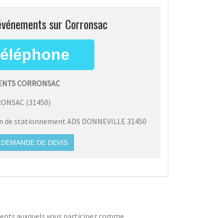
 événements sur Corronsac
ENTS CORRONSAC
RONSAC
(
31450
)
on de stationnement ADS DONNEVILLE 31450
DEMANDE DE DEVIS
ements auxquels vous participez comme