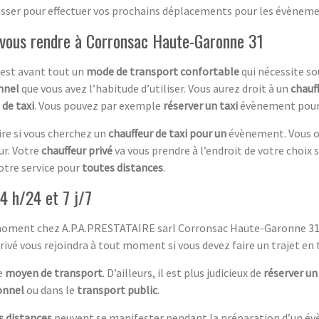
sser pour effectuer vos prochains déplacements pour les évènemen
ur vous rendre à Corronsac Haute-Garonne 31
est avant tout un
mode de transport confortable
qui nécessite so
onnel
que vous avez l’habitude d’utiliser. Vous aurez droit à un
chauf
 de taxi
. Vous pouvez par exemple
réserver un taxi
évènement pour a
ire si vous cherchez un
chauffeur de taxi pour un
évènement. Vous o
ur. Votre
chauffeur privé
va vous prendre à l’endroit de votre choix 
otre service pour
toutes distances
.
4 h/24 et 7 j/7
 moment chez A.P.A.PRESTATAIRE sarl Corronsac Haute-Garonne 31 
rivé vous rejoindra à tout moment si vous devez faire un trajet en t
e
moyen de transport
. D’ailleurs, il est plus judicieux de
réserver un
ionnel
ou dans le
transport public
.
s distances
peuvent se manifester pendant la préparation d’un évè