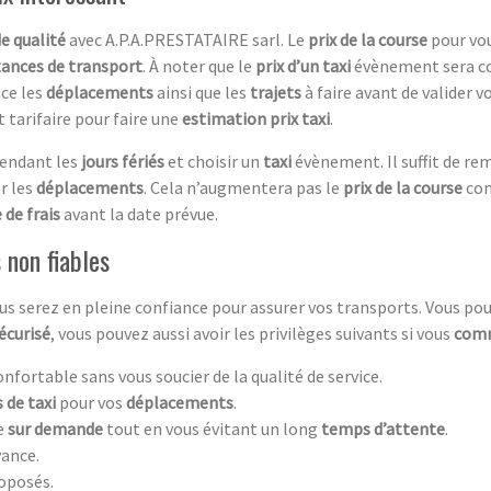
de qualité
avec A.P.A.PRESTATAIRE sarl. Le
prix de la course
pour vou
tances de transport
. À noter que le
prix d’un taxi
évènement sera c
nce les
déplacements
ainsi que les
trajets
à faire avant de valider v
 tarifaire pour faire une
estimation prix taxi
.
pendant les
jours fériés
et choisir un
taxi
évènement. Il suffit de r
r les
déplacements
. Cela n’augmentera pas le
prix de la course
con
 de frais
avant la date prévue.
 non fiables
us serez en pleine confiance pour assurer vos transports. Vous pou
écurisé
, vous pouvez aussi avoir les privilèges suivants si vous
com
nfortable sans vous soucier de la qualité de service.
 de taxi
pour vos
déplacements
.
e
sur demande
tout en vous évitant un long
temps d’attente
.
vance.
oposés.