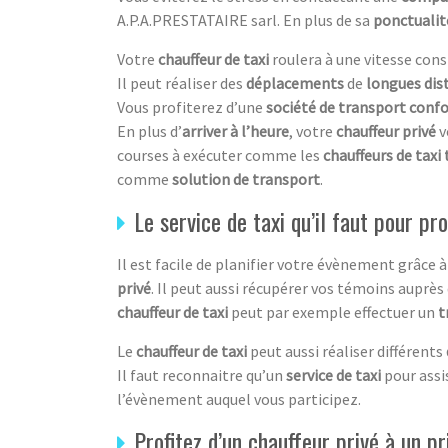
A.P.A.PRESTATAIRE sarl. En plus de sa
ponctualit
Votre
chauffeur de taxi
roulera à une vitesse cons
Il peut réaliser des
déplacements
de
longues dis
Vous profiterez d’une
société de transport conf
En plus d’
arriver à l’heure
, votre
chauffeur privé
v
courses à exécuter comme les
chauffeurs de taxi
comme
solution de transport
.
Le service de taxi qu’il faut pour p
Il est facile de planifier votre évènement grâce 
privé
. Il peut aussi récupérer vos témoins auprès
chauffeur de taxi
peut par exemple effectuer un
t
Le
chauffeur de taxi
peut aussi réaliser différents
Il faut reconnaitre qu’un
service de taxi
pour assi
l’évènement auquel vous participez.
Profitez d’un chauffeur privé à un pr