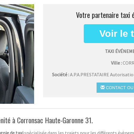
Votre partenaire taxi
TAXI ÉVÉNEM
Ville :
COR
Société :
A.P.A.PRESTATAIRE Autorisati
CONTACT OU 
énité à Corronsac Haute-Garonne 31.
nie de taxi
spécialisée dans les trajets pour les différents évèn