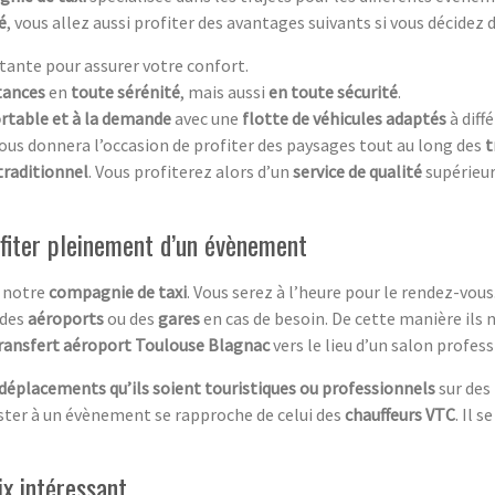
é
, vous allez aussi profiter des avantages suivants si vous décidez d
tante pour assurer votre confort.
tances
en
toute sérénité
, mais aussi
en toute sécurité
.
ortable et à la demande
avec une
flotte de véhicules adaptés
à diff
ous donnera l’occasion de profiter des paysages tout au long des
t
 traditionnel
. Vous profiterez alors d’un
service de qualité
supérieur
rofiter pleinement d’un évènement
à notre
compagnie de taxi
. Vous serez à l’heure pour le rendez-vous.
 des
aéroports
ou des
gares
en cas de besoin. De cette manière ils 
ransfert aéroport Toulouse Blagnac
vers le lieu d’un salon profes
déplacements qu’ils soient touristiques ou professionnels
sur des
ster à un évènement se rapproche de celui des
chauffeurs VTC
. Il 
ix intéressant