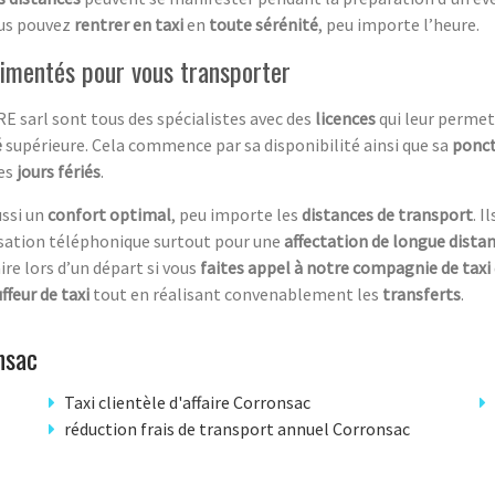
ous pouvez
rentrer en taxi
en
toute sérénité
, peu importe l’heure.
rimentés pour vous transporter
E sarl sont tous des spécialistes avec des
licences
qui leur permet
é
supérieure. Cela commence par sa disponibilité ainsi que sa
ponct
es
jours fériés
.
ussi un
confort optimal
, peu importe les
distances de transport
. I
rsation téléphonique surtout pour une
affectation de longue dista
ire lors d’un départ si vous
faites appel à notre compagnie de taxi
ffeur de taxi
tout en réalisant convenablement les
transferts
.
nsac
Taxi clientèle d'affaire Corronsac
réduction frais de transport annuel Corronsac