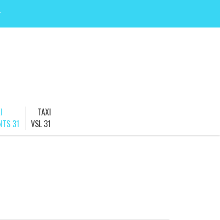
r
I
TAXI
NTS 31
VSL 31