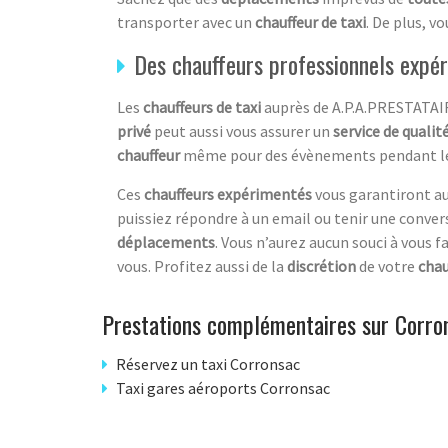
transporter avec un
chauffeur de taxi
. De plus, v
Des chauffeurs professionnels expé
Les
chauffeurs de taxi
auprès de A.P.A.PRESTATAIR
privé
peut aussi vous assurer un
service de qualit
chauffeur
même pour des évènements pendant l
Ces
chauffeurs expérimentés
vous garantiront a
puissiez répondre à un email ou tenir une conve
déplacements
. Vous n’aurez aucun souci à vous fa
vous. Profitez aussi de la
discrétion
de votre
chau
Prestations complémentaires sur Corro
Réservez un taxi Corronsac
Taxi gares aéroports Corronsac