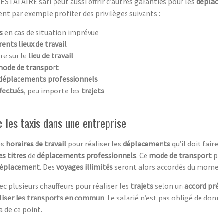
RESTATAIRE sarl peut aussi offrir d’autres garanties pour les
dépla
t par exemple profiter des privilèges suivants :
s
en cas de situation imprévue
érents lieux de travail
re sur le
lieu de travail
ode de transport
déplacements professionnels
fectués
, peu importe les
trajets
c les taxis dans une entreprise
es
horaires de travail
pour réaliser les
déplacements
qu’il doit faire
s titres
de
déplacements professionnels
. Ce
mode de transport
p
éplacement
. Des
voyages illimités
seront alors accordés du momen
 plusieurs chauffeurs pour réaliser les
trajets
selon un
accord pr
iliser les transports en commun
. Le salarié n’est pas obligé de do
a de ce point.