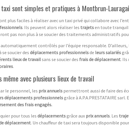
 taxi sont simples et pratiques à Montbrun-Lauraga
ont plus faciles à réaliser avec un taxi privé qui collabore avec l’e
fessionnels
. Ils peuvent alors réaliser les
trajets
en toute tranquil
’auront pas non plus à se soucier des traitements administratifs pou
automatiquement contrôlés par l’équipe responsable. D’ailleurs, 
à se soucier des
déplacements professionnels
de
leurs salariés
grâ
érents lieux de travail
sans se soucier des
frais de déplacement
. Il
raires
.
s même avec plusieurs lieux de travail
ar le personnel, les
prix annuels
permettront aussi de faire des éco
rs déplacements professionnels
grâce à A.P.A.PRESTATAIRE sarl. E
sement des frais engagés.
héquier pour tous les
déplacements
grâce aux
prix annuels
. Les
traj
 de déplacement
. Un chauffeur de taxi sera toujours disponible pou