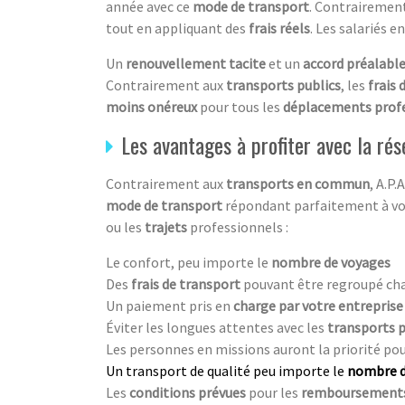
année avec ce
mode de transport
. Contrairemen
tout en appliquant des
frais réels
. Les salariés e
Un
renouvellement tacite
et un
accord préalabl
Contrairement aux
transports publics
, les
frais
moins onéreux
pour tous les
déplacements prof
Les avantages à profiter avec la rés
Contrairement aux
transports en commun
, A.P
mode de transport
répondant parfaitement à v
ou les
trajets
professionnels :
Le confort, peu importe le
nombre de voyages
Des
frais de transport
pouvant être regroupé ch
Un paiement pris en
charge par votre entreprise
Éviter les longues attentes avec les
transports p
Les personnes en missions auront la priorité pou
Un transport de qualité peu importe le
nombre d’
Les
conditions prévues
pour les
remboursements 