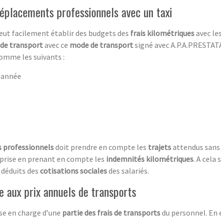
 déplacements professionnels avec un taxi
peut facilement établir des budgets des
frais kilométriques
avec le
 de transport
avec ce
mode de transport
signé avec A.P.A.PRESTATA
omme les suivants :
 année
 professionnels
doit prendre en compte les
trajets
attendus sans 
eprise en prenant en compte les
indemnités kilométriques
. A cela 
 déduits des
cotisations sociales
des salariés.
e aux prix annuels de transports
ise en charge d’une
partie des frais de transports
du personnel. En e