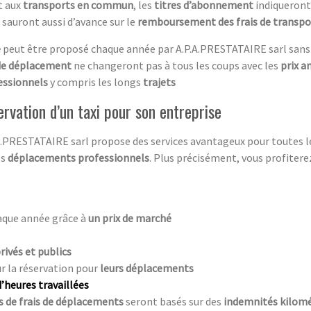
t aux
transports en commun
, les
titres d’abonnement
indiqueront
n sauront aussi d’avance sur le
remboursement des frais de transpo
e
peut être proposé chaque année par A.P.A.PRESTATAIRE sarl sans
 de déplacement
ne changeront pas à tous les coups avec les
prix a
essionnels
y compris les longs
trajets
ervation d’un taxi pour son entreprise
.A.PRESTATAIRE sarl propose des services avantageux pour toutes les
os
déplacements professionnels
. Plus précisément, vous profitere
aque année grâce à
un prix de marché
rivés et publics
r la réservation pour
leurs déplacements
heures travaillées
de frais de déplacements
seront basés sur des
indemnités kilomé