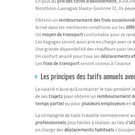
En plus du
prix des titres d’abonnement
, A.P.A.P
Montbrun-Lauragais Haute-Garonne 31. Ils peuven
Obtenir un
remboursement des frais occasionné
Arrivé dans les meilleures conditions sur les
diff
Un
moyen de transport
confortable pour se rend
Les bagages seront aussi pris en charge avec ce
m
Une grande disponibilité des chauffeurs pour les
Un confort assuré pour tous les
déplacements ef
Les
frais de transport
seront connus à l’avance
Les principes des tarifs annuels ave
Le salarié n’aura qu’à contacter le taxi pendant l
de ses
trajets
pour obtenir un
remboursement de
temps partiel
ou pour
plusieurs employeurs
en
d
La compagnie de taxis travaille normalement avec
professionnels
plus faciles à réaliser au lieu d’
ut
en charge des
déplacements habituels
s’occuper