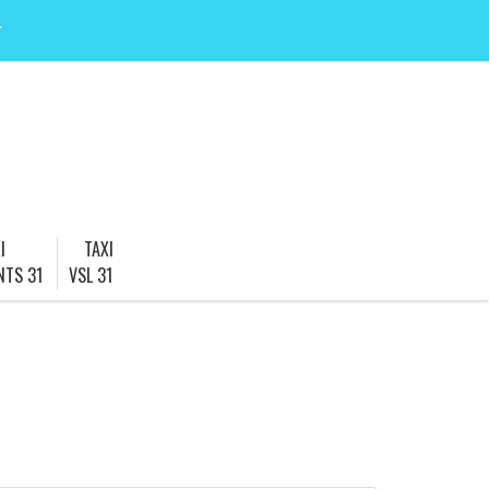
r
I
TAXI
NTS 31
VSL 31