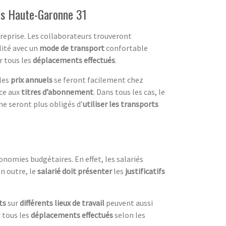
is Haute-Garonne 31
ntreprise. Les collaborateurs trouveront
lité avec un
mode de transport
confortable
r tous les
déplacements effectués
.
les
prix annuels
se feront facilement chez
ce aux
titres d’abonnement
. Dans tous les cas, le
s ne seront plus obligés d’
utiliser les transports
nomies budgétaires. En effet, les salariés
n outre, le
salarié doit présenter
les
justificatifs
ets
sur
différents lieux de travail
peuvent aussi
r tous les
déplacements effectués
selon les