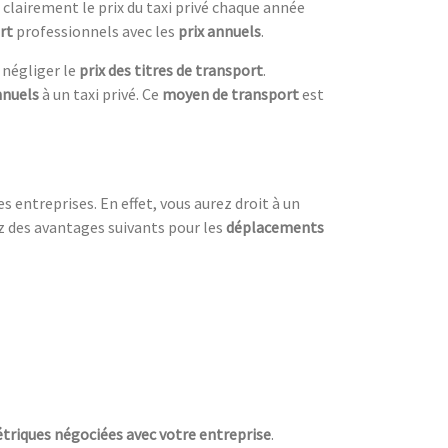
 clairement le prix du taxi privé chaque année
rt
professionnels avec les
prix annuels
.
 négliger le
prix des titres de transport
.
nnuels
à un taxi privé. Ce
moyen de transport
est
 entreprises. En effet, vous aurez droit à un
z des avantages suivants pour les
déplacements
triques négociées avec votre entreprise
.