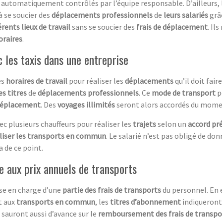
automatiquement contrôlés par l’équipe responsable. D’ailleurs, 
à se soucier des
déplacements professionnels
de
leurs salariés
grâ
érents lieux de travail
sans se soucier des
frais de déplacement
. Il
raires
.
c les taxis dans une entreprise
es
horaires de travail
pour réaliser les
déplacements
qu’il doit faire
s titres
de
déplacements professionnels
. Ce
mode de transport
p
éplacement
. Des
voyages illimités
seront alors accordés du momen
 plusieurs chauffeurs pour réaliser les
trajets
selon un
accord pr
iliser les transports en commun
. Le salarié n’est pas obligé de do
a de ce point.
e aux prix annuels de transports
ise en charge d’une
partie des frais de transports
du personnel. En e
t aux
transports en commun
, les
titres d’abonnement
indiqueront
n sauront aussi d’avance sur le
remboursement des frais de transpo