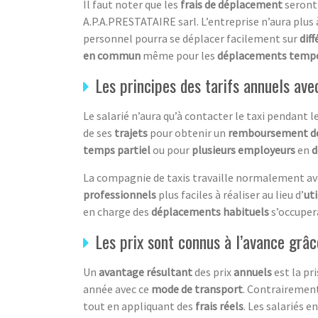
Il faut noter que les
frais de déplacement
seront 
A.P.A.PRESTATAIRE sarl. L’entreprise n’aura plus 
personnel pourra se déplacer facilement sur
diff
en commun
même pour les
déplacements tempo
Les principes des tarifs annuels ave
Le salarié n’aura qu’à contacter le taxi pendant l
de ses
trajets
pour obtenir un
remboursement de
temps partiel
ou pour
plusieurs employeurs
en
d
La compagnie de taxis travaille normalement avec
professionnels
plus faciles à réaliser au lieu d’
ut
en charge des
déplacements habituels
s’occuper
Les prix sont connus à l’avance grâc
Un
avantage résultant
des prix
annuels
est la pr
année avec ce
mode de transport
. Contrairemen
tout en appliquant des
frais réels
. Les salariés e