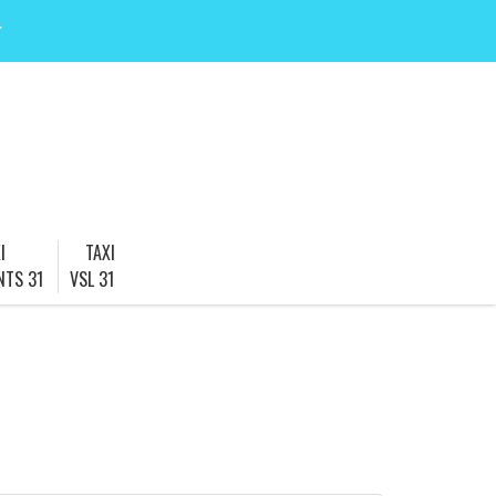
r
I
TAXI
NTS 31
VSL 31