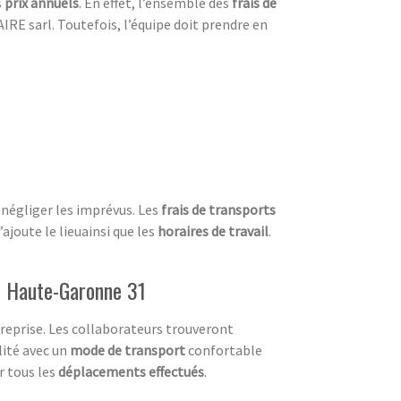
s
prix annuels
. En effet, l’ensemble des
frais de
IRE sarl. Toutefois, l’équipe doit prendre en
négliger les imprévus. Les
frais de transports
s’ajoute le lieuainsi que les
horaires de travail
.
ir Haute-Garonne 31
ntreprise. Les collaborateurs trouveront
lité avec un
mode de transport
confortable
r tous les
déplacements effectués
.