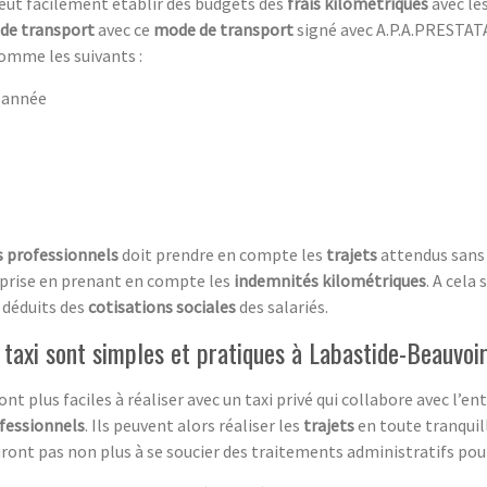
peut facilement établir des budgets des
frais kilométriques
avec le
 de transport
avec ce
mode de transport
signé avec A.P.A.PRESTATA
omme les suivants :
 année
 professionnels
doit prendre en compte les
trajets
attendus sans 
eprise en prenant en compte les
indemnités kilométriques
. A cela 
 déduits des
cotisations sociales
des salariés.
 taxi sont simples et pratiques à Labastide-Beauvo
ont plus faciles à réaliser avec un taxi privé qui collabore avec l’e
fessionnels
. Ils peuvent alors réaliser les
trajets
en toute tranquil
’auront pas non plus à se soucier des traitements administratifs pou