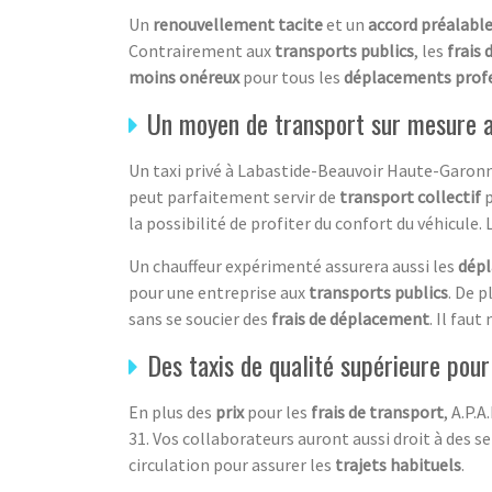
Un
renouvellement tacite
et un
accord préalabl
Contrairement aux
transports publics
, les
frais
moins onéreux
pour tous les
déplacements prof
Un moyen de transport sur mesure a
Un taxi privé à Labastide-Beauvoir Haute-Garonn
peut parfaitement servir de
transport collectif
p
la possibilité de profiter du confort du véhicule.
Un chauffeur expérimenté assurera aussi les
dép
pour une entreprise aux
transports publics
. De p
sans se soucier des
frais de déplacement
. Il fau
Des taxis de qualité supérieure pou
En plus des
prix
pour les
frais de transport
, A.P.
31. Vos collaborateurs auront aussi droit à des s
circulation pour assurer les
trajets habituels
.