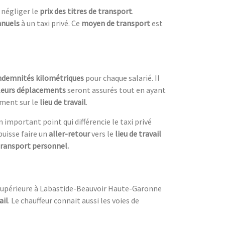
 négliger le
prix des titres de transport
.
nnuels
à un taxi privé. Ce
moyen de transport
est
ndemnités kilométriques
pour chaque salarié. Il
leurs déplacements
seront assurés tout en ayant
ement sur le
lieu de travail
.
un important point qui différencie le taxi privé
puisse faire un
aller-retour
vers le
lieu de travail
transport personnel.
é supérieure à Labastide-Beauvoir Haute-Garonne
ail
. Le chauffeur connait aussi les voies de