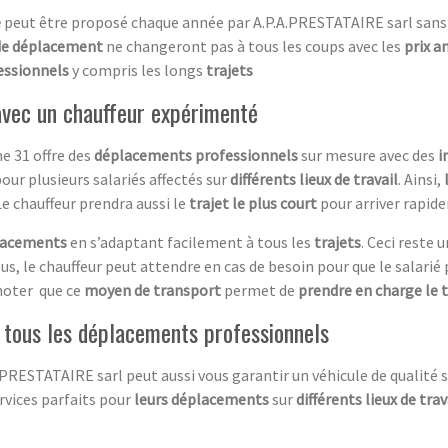
e
peut être proposé chaque année par A.P.A.PRESTATAIRE sarl sans
 de déplacement
ne changeront pas à tous les coups avec les
prix a
essionnels
y compris les longs
trajets
vec un chauffeur expérimenté
e 31 offre des
déplacements professionnels
sur mesure avec des
i
our plusieurs salariés affectés sur
différents lieux de travail
. Ainsi,
 Le chauffeur prendra aussi le
trajet le plus court
pour arriver rapid
lacements
en s’adaptant facilement à tous les
trajets
. Ceci reste 
lus, le chauffeur peut attendre en cas de besoin pour que le salarié 
t noter que ce
moyen de transport
permet de
prendre en charge le 
r tous les déplacements professionnels
A.PRESTATAIRE sarl peut aussi vous garantir un véhicule de qualit
ervices parfaits pour
leurs déplacements
sur
différents lieux de trav