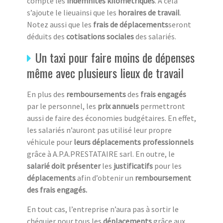
compte les
indemnités kilométriques
. A cela
s’ajoute le lieuainsi que les
horaires de travail
.
Notez aussi que les
frais de déplacements
seront
déduits des
cotisations sociales
des salariés.
Un taxi pour faire moins de dépenses
même avec plusieurs lieux de travail
En plus des
remboursements
des
frais engagés
par le personnel, les
prix annuels
permettront
aussi de faire des économies budgétaires. En effet,
les salariés n’auront pas utilisé leur propre
véhicule pour
leurs déplacements professionnels
grâce à A.P.A.PRESTATAIRE sarl. En outre, le
salarié doit présenter
les
justificatifs
pour les
déplacements
afin d’obtenir un
remboursement
des frais engagés.
En tout cas, l’entreprise n’aura pas à sortir le
chéquier pour tous les
déplacements
grâce aux